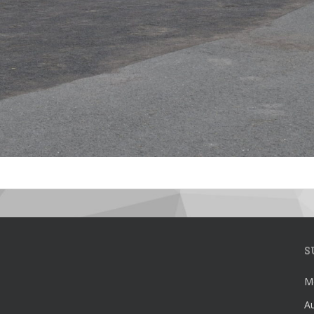
S
Mé
Au