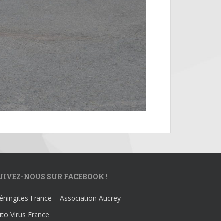
UIVEZ-NOUS SUR FACEBOOK !
ningites France – Association Audrey
to Virus France