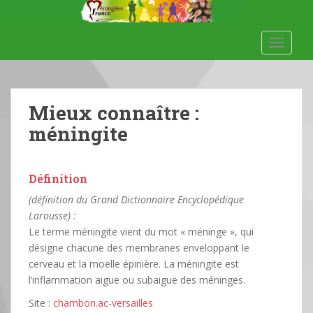
S
k
i
TOGGLE
p
t
o
m
Mieux connaître :
a
méningite
i
n
c
Définition
o
(définition du Grand Dictionnaire Encyclopédique
n
Larousse) :
t
Le terme méningite vient du mot « méninge », qui
e
désigne chacune des membranes enveloppant le
n
cerveau et la moelle épinière. La méningite est
t
l’inflammation aiguë ou subaiguë des méninges.
Site :
chambon.ac-versailles