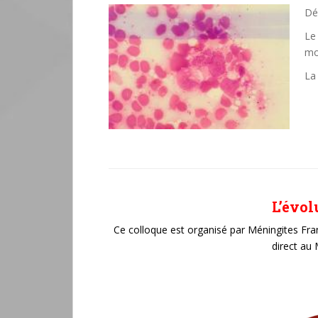
Dé
Le
mo
La
L’évol
Ce colloque est organisé par Méningites Fran
direct au 