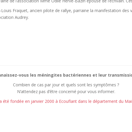
aine de l’association Mme Odile Hervé-Bazin épouse de l’écrivain. Cet
-Louis Fraquet, ancien pilote de rallye, parraine la manifestation des
ciation Audrey.
naissez-vous les méningites bactériennes et leur transmissi
Combien de cas par jour et quels sont les symptômes ?
N’attendez pas d’être concerné pour vous informer.
a été fondée en janvier 2000 à Ecouflant dans le département du Mai