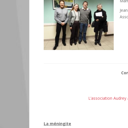
Marr
Jean
Asso
Con
L’association Audrey 
La méningite