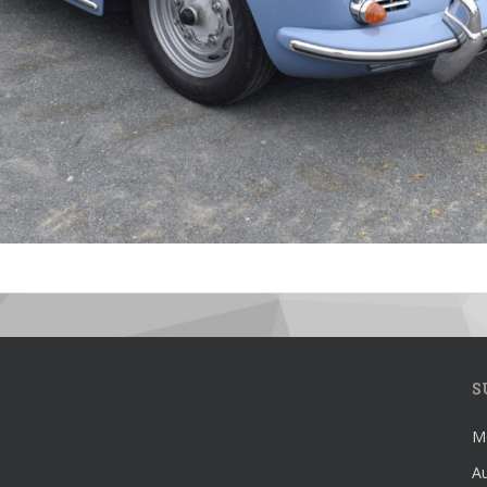
S
Mé
Au