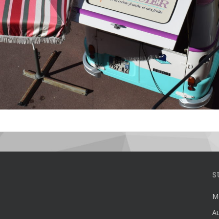
S
Mé
Au