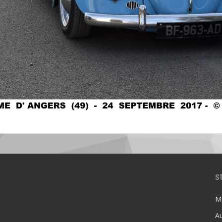
S
Mé
Au