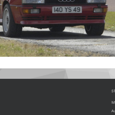
S
Mé
Au