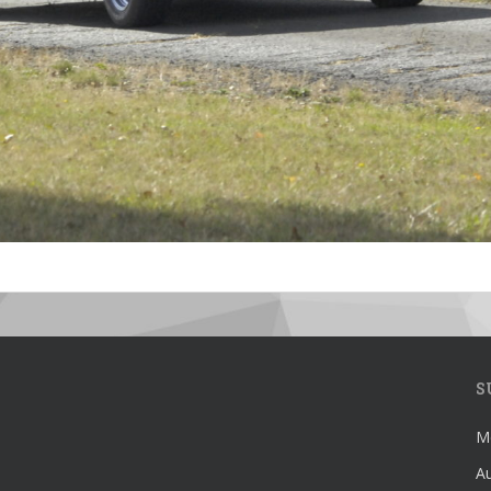
S
Mé
Au