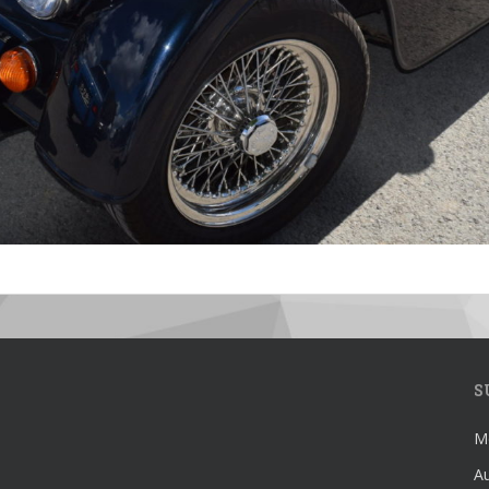
S
Mé
Au