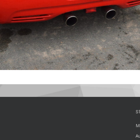
S
Mé
Au