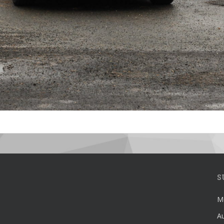
S
Mé
Au