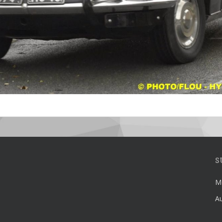
S
Mé
Au