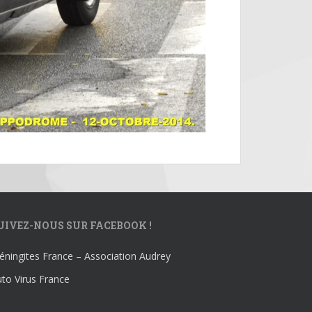
UIVEZ-NOUS SUR FACEBOOK !
ningites France – Association Audrey
to Virus France