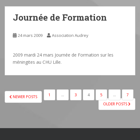
Journée de Formation
24 mars 2009
Association Audrey
2009 mardi 24 mars Journée de Formation sur les
méningites au CHU Lille.
PAGINATION
1
…
3
4
5
…
7
NEWER POSTS
DES
OLDER POSTS
PUBLICATIONS