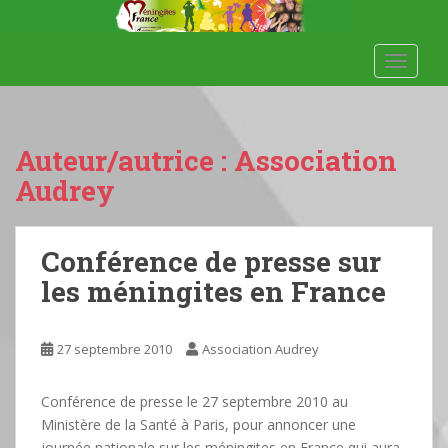
S
k
i
TOGGLE
p
t
o
m
Auteur/autrice :
Association
a
Audrey
i
n
c
Conférence de presse sur
o
les méningites en France
n
t
e
27 septembre 2010
Association Audrey
n
t
Conférence de presse le 27 septembre 2010 au
Ministère de la Santé à Paris, pour annoncer une
journée nationale sur les méningites en France qui aura