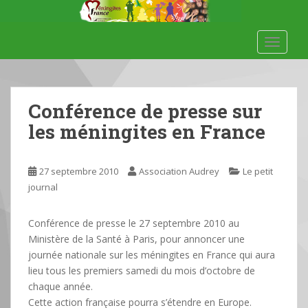
S
k
i
TOGGLE
p
t
o
m
Conférence de presse sur
a
les méningites en France
i
n
c
27 septembre 2010
Association Audrey
Le petit
o
journal
n
t
Conférence de presse le 27 septembre 2010 au
e
Ministère de la Santé à Paris, pour annoncer une
n
journée nationale sur les méningites en France qui aura
t
lieu tous les premiers samedi du mois d’octobre de
chaque année.
Cette action française pourra s’étendre en Europe.