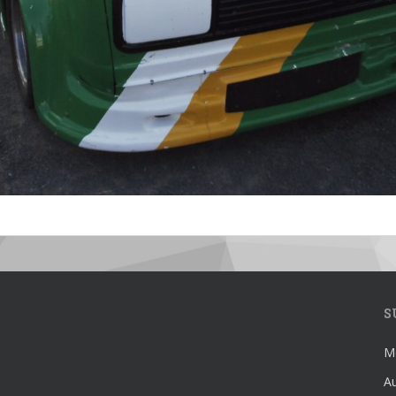
S
Mé
Au