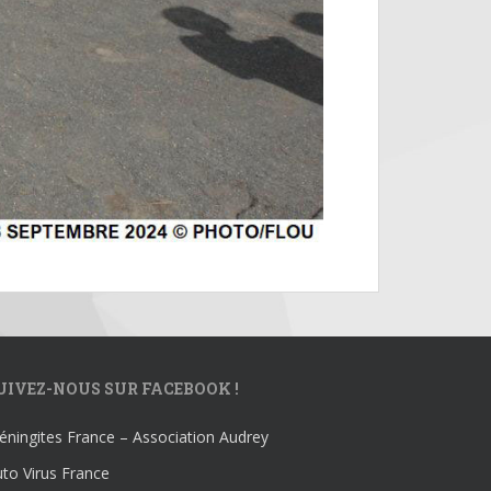
UIVEZ-NOUS SUR FACEBOOK !
ningites France – Association Audrey
to Virus France