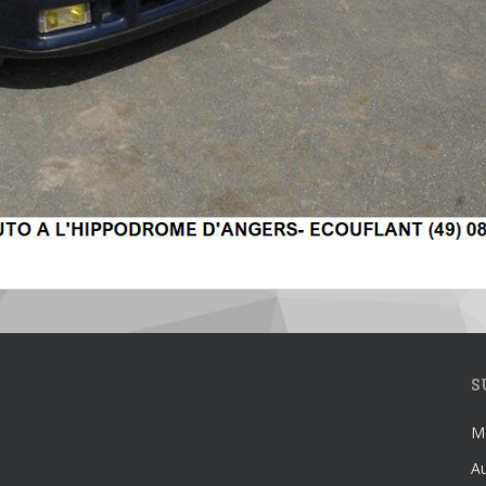
S
Mé
Au