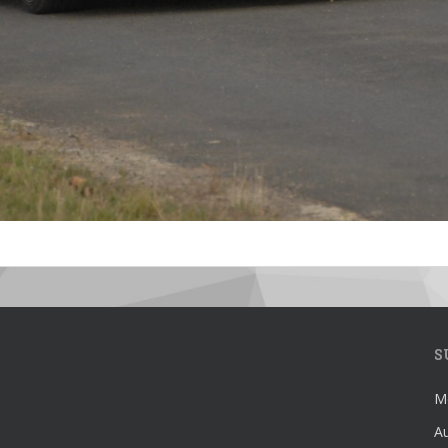
S
Mé
Au