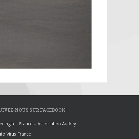
UIVEZ-NOUS SUR FACEBOOK !
ningites France – Association Audrey
to Virus France