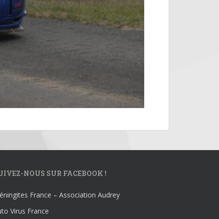
UIVEZ-NOUS SUR FACEBOOK !
ningites France – Association Audrey
to Virus France