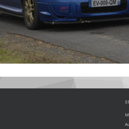
S
Mé
Au