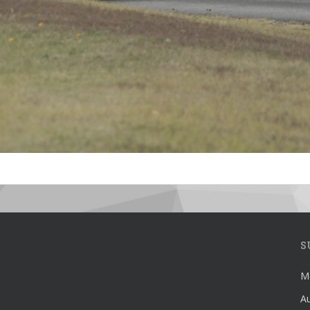
S
Mé
Au