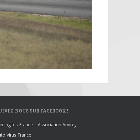
UIVEZ-NOUS SUR FACEBOOK !
ningites France – Association Audrey
to Virus France