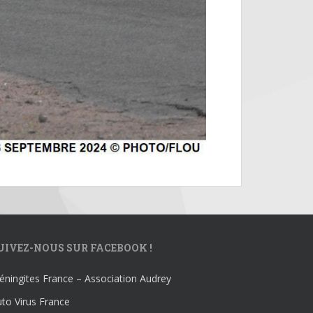
UIVEZ-NOUS SUR FACEBOOK !
ningites France – Association Audrey
to Virus France