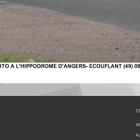
S
Mé
Au