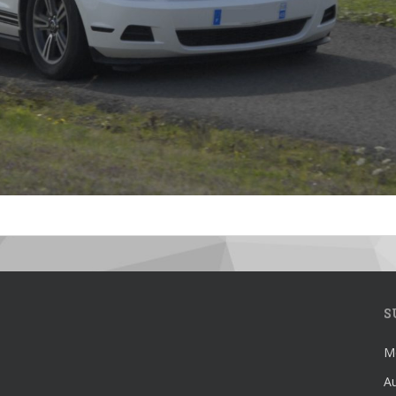
S
Mé
Au