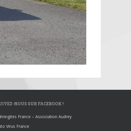
UIVEZ-NOUS SUR FACEBOOK !
ningites France – Association Audrey
to Virus France