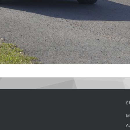
S
Mé
Au