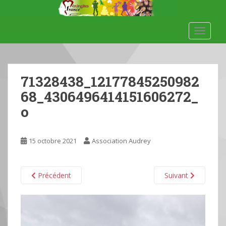
S
k
i
TOGGLE
p
t
o
m
71328438_12177845250982
a
68_4306496414151606272_
i
o
n
c
o
15 octobre 2021
Association Audrey
n
t
e
Précédent
Suivant
n
t