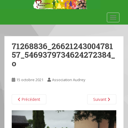
S
k
i
TOGGLE
p
t
o
m
71268836_26621243004781
a
57_5469379734624272384_
i
o
n
c
o
15 octobre 2021
Association Audrey
n
t
e
Précédent
Suivant
n
t