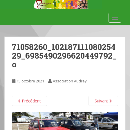
S
k
i
TOGGLE
p
t
o
m
71058260_102187111080254
a
29_6985490296620449792_
i
o
n
c
o
15 octobre 2021
Association Audrey
n
t
e
Précédent
Suivant
n
t