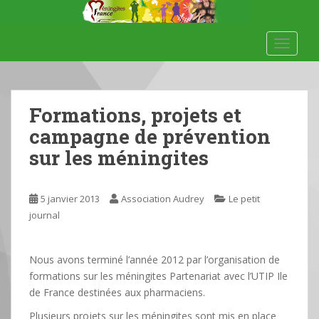
S
k
i
TOGGLE
p
t
o
m
Formations, projets et
a
campagne de prévention
i
sur les méningites
n
c
o
5 janvier 2013
Association Audrey
Le petit
n
journal
t
e
n
Nous avons terminé l’année 2012 par l’organisation de
t
formations sur les méningites Partenariat avec l’UTIP Ile
de France destinées aux pharmaciens.
Plusieurs projets sur les méningites sont mis en place