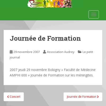
S
k
i
TOGGLE
p
t
o
m
Journée de Formation
a
i
n
29 novembre 2007
Association Audrey
Le petit
c
journal
o
n
2007 jeudi 29 novembre Bobigny « Faculté de Médecine
t
AMPHI 600 » Journée de Formation sur les méningites.
e
n
t
Navigation
Concert
Journée de Formation
de