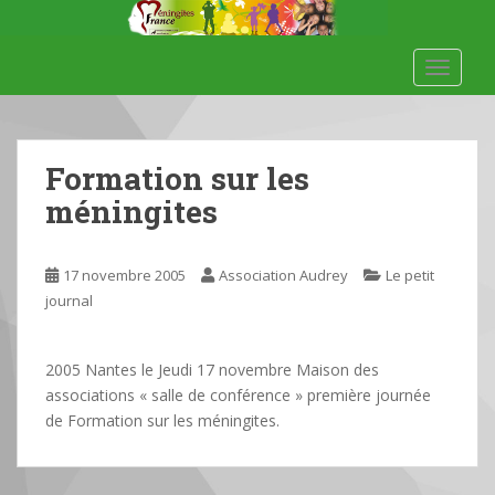
S
k
i
TOGGLE
p
t
o
m
Formation sur les
a
méningites
i
n
c
17 novembre 2005
Association Audrey
Le petit
o
journal
n
t
e
2005 Nantes le Jeudi 17 novembre Maison des
n
associations « salle de conférence » première journée
t
de Formation sur les méningites.