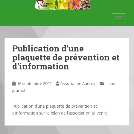
S
k
i
TOGGLE
p
t
o
m
Publication d’une
a
plaquette de prévention et
i
d’information
n
c
o
16 septembre 2002
Association Audrey
Le petit
n
journal
t
e
Publication d’une plaquette de prévention et
n
d’information sur le bilan de l’association (à venir)
t