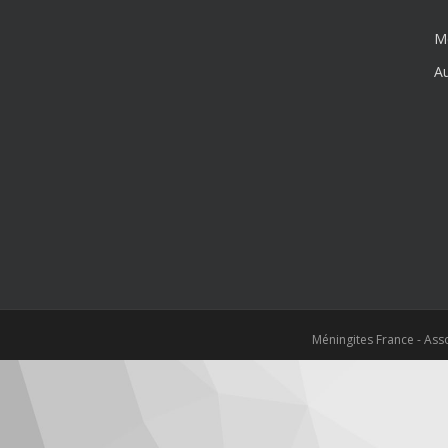
Mé
Au
Méningites France - As