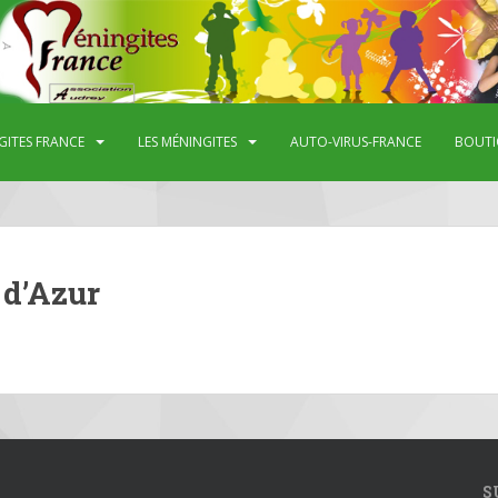
GITES FRANCE
LES MÉNINGITES
AUTO-VIRUS-FRANCE
BOUTI
 d’Azur
S